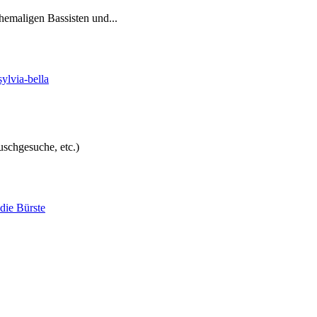
emaligen Bassisten und...
sylvia-bella
uschgesuche, etc.)
die Bürste