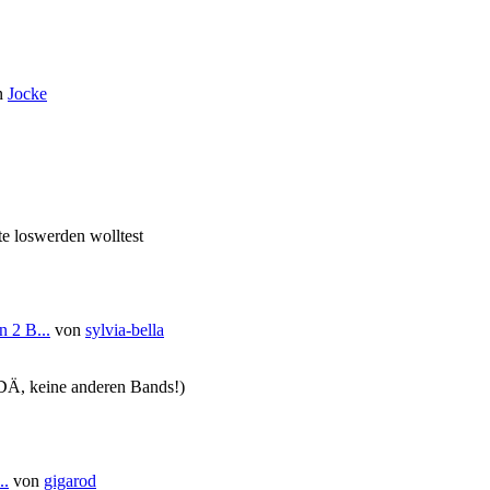
n
Jocke
e loswerden wolltest
 2 B...
von
sylvia-bella
 DÄ, keine anderen Bands!)
..
von
gigarod